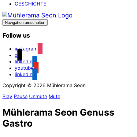
GESCHICHTE
Navigation umschalten
Follow us
instagram
x
linkedin
youtube
linkedin
Copyright © 2026 Mühlerama Seon
Play
Pause
Unmute
Mute
Mühlerama Seon Genuss
Gastro