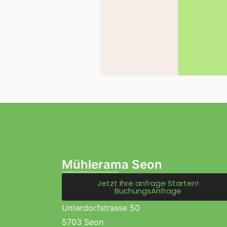
Mühlerama Seon
Jetzt Ihre anfrage Starten!
BuchungsAnfrage
Unterdorfstrasse 50
5703 Seon