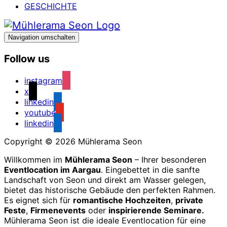
GESCHICHTE
Navigation umschalten
Follow us
instagram
x
linkedin
youtube
linkedin
Copyright © 2026 Mühlerama Seon
Willkommen im
Mühlerama Seon
– Ihrer besonderen
Eventlocation im Aargau
. Eingebettet in die sanfte
Landschaft von Seon und direkt am Wasser gelegen,
bietet das historische Gebäude den perfekten Rahmen.
Es eignet sich für
romantische Hochzeiten
,
private
Feste
,
Firmenevents
oder
inspirierende Seminare.
Mühlerama Seon ist die ideale Eventlocation für eine