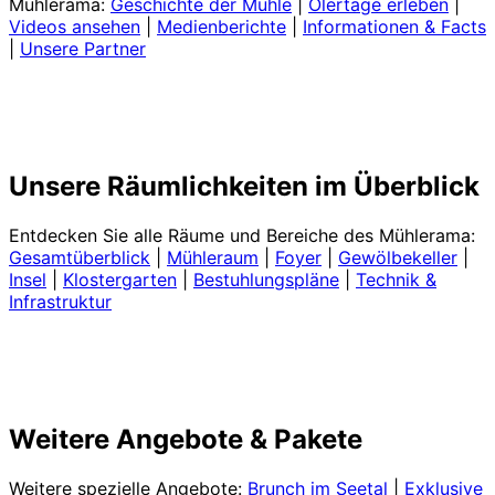
Mühlerama:
Geschichte der Mühle
|
Ölertage erleben
|
Videos ansehen
|
Medienberichte
|
Informationen & Facts
|
Unsere Partner
Unsere Räumlichkeiten im Überblick
Entdecken Sie alle Räume und Bereiche des Mühlerama:
Gesamtüberblick
|
Mühleraum
|
Foyer
|
Gewölbekeller
|
Insel
|
Klostergarten
|
Bestuhlungspläne
|
Technik &
Infrastruktur
Weitere Angebote & Pakete
Weitere spezielle Angebote:
Brunch im Seetal
|
Exklusive